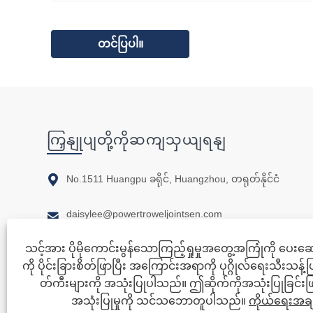
ကြှနျုပျတို့ကိုဆကျသှယျရနျ

No.1511 Huangpu ခရိုင်, Huangzhou, တရုတ်နိုင်ငံ

daisylee@powertroweljointsen.com

သင့်အား ပိုမိုကောင်းမွန်သောကြည့်ရှုမှုအတွေ့အကြုံကို ပေ
+86-18924276801
ကို ပိုင်းခြားစိတ်ဖြာပြီး အကြောင်းအရာကို ပုဂ္ဂိုလ်ရေးသီးသန့်ပြ
တ်ကီးများကို အသုံးပြုပါသည်။ ဤဆိုက်ကိုအသုံးပြုခြင်းဖြင့်
အသုံးပြုမှုကို သင်သဘောတူပါသည်။
ကိုယ်ရေးအခ