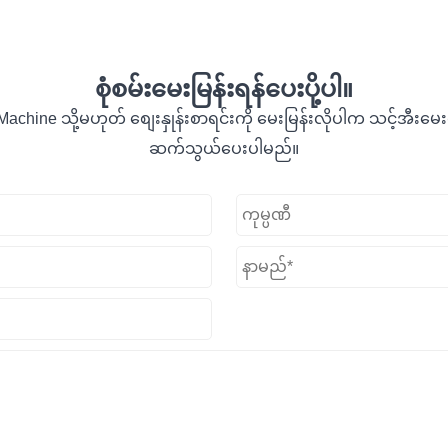
စုံစမ်းမေးမြန်းရန်ပေးပို့ပါ။
ine သို့မဟုတ် စျေးနှုန်းစာရင်းကို မေးမြန်းလိုပါက သင့်အီးမေးလ်ကို
ဆက်သွယ်ပေးပါမည်။