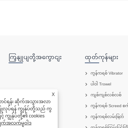
ကြှနျုပျတို့အကွောငျး
ထုတ်ကုန်များ
ကွန်ကရစ် Vibrator
ပါဝါ Trowel
X
ကျစ်ကျစ်လစ်လစ်
းဆောင်ရန်၊ ဆိုက်အသွားအလာ
ကွန်ကရစ် Screed စက
ုလုပ်ရန် ကျွန်ုပ်တို့သည် ကွ
 ကျွန်ုပ်တို့၏ cookies
ကွန်ကရစ်လမ်းဖြတ်
ျက်အလက်မူဝါဒ
ကွန်ကရစ်ကြမ်းပြင်ကြိတ်စက်များနှင့်