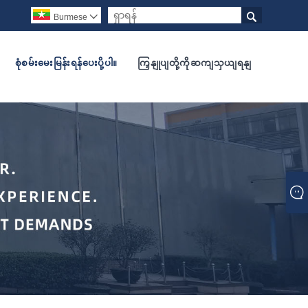

Burmese

စုံစမ်းမေးမြန်းရန်ပေးပို့ပါ။
ကြှနျုပျတို့ကိုဆကျသှယျရနျ