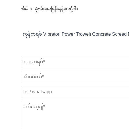
အိမ်
>
စုံစမ်းမေးမြန်းရန်ပေးပို့ပါ။
ကွန်ကရစ် Vibrator၊ Power Trowel၊ Concrete Screed Mach