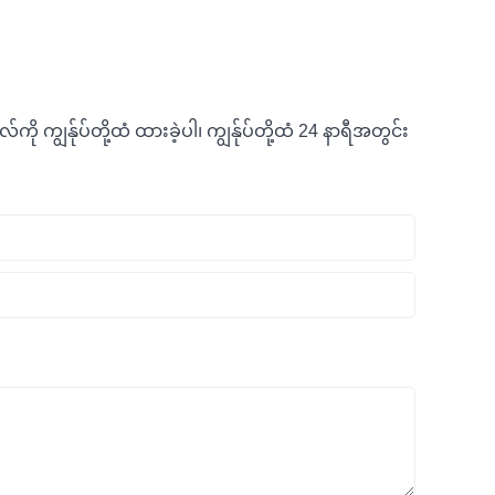
 ကျွန်ုပ်တို့ထံ ထားခဲ့ပါ၊ ကျွန်ုပ်တို့ထံ 24 နာရီအတွင်း