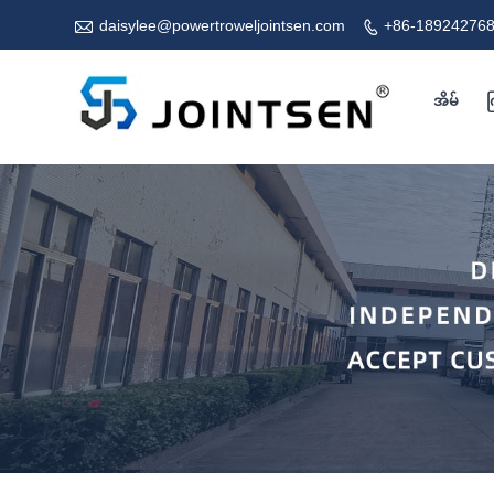

daisylee@powertroweljointsen.com
+86-18924276

အိမ်
က