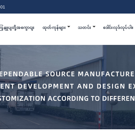
801
ြှနျုပျတို့အကွောငျး
ထုတ်ကုန်များ
သတင်း
ဒေါင်းလုဒ်လုပ်ပါ။